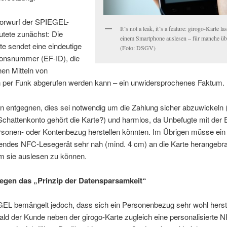
orwurf der SPIEGEL-
It´s not a leak, it´s a feature: girogo-Karte la
utete zunächst: Die
einem Smartphone auslesen – für manche üb
te sendet eine eindeutige
(Foto: DSGV)
tionsnummer (EF-ID), die
hen Mitteln von
 per Funk abgerufen werden kann – ein unwidersprochenes Faktum.
n entgegnen, dies sei notwendig um die Zahlung sicher abzuwickeln 
chattenkonto gehört die Karte?) und harmlos, da Unbefugte mit der 
rsonen- oder Kontenbezug herstellen könnten. Im Übrigen müsse ein
endes NFC-Lesegerät sehr nah (mind. 4 cm) an die Karte herangebr
m sie auslesen zu können.
egen das „Prinzip der Datensparsamkeit“
EL bemängelt jedoch, dass sich ein Personenbezug sehr wohl herst
ald der Kunde neben der girogo-Karte zugleich eine personalisierte 