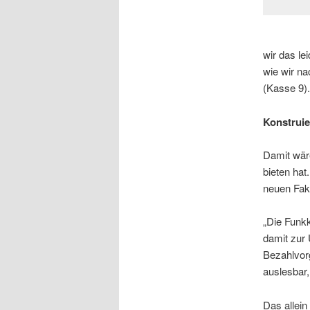
wir das le
wie wir n
(Kasse 9)
Konstruie
Damit wär
bieten ha
neuen Fak
„Die Funk
damit zur 
Bezahlvorg
auslesbar
Das allein