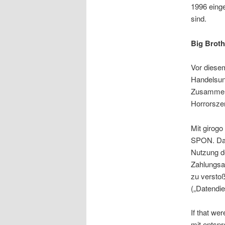
1996 eing
sind.
Big Broth
Vor diese
Handelsun
Zusammenh
Horrorsze
Mit girogo
SPON. Daz
Nutzung d
Zahlungsa
zu versto
(„Datendi
If that w
mit entspr