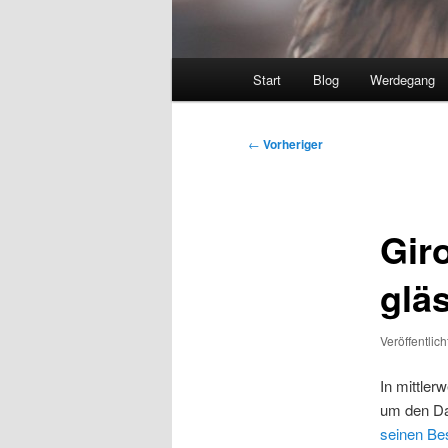
Hauptmenü
Start
Blog
Werdegang
Beitragsnavigation
←
Vorheriger
Gir
glä
Veröffentlic
In mittle
um den Da
seinen Bes