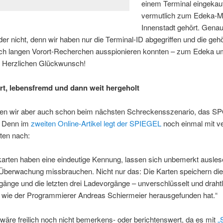
einem Terminal eingekauf
vermutlich zum Edeka-Ma
Innenstadt gehört. Gena
ider nicht, denn wir haben nur die Terminal-ID abgegriffen und die geh
ach langen Vorort-Recherchen ausspionieren konnten – zum Edeka u
. Herzlichen Glückwunsch!
rt, lebensfremd und dann weit hergeholt
en wir aber auch schon beim nächsten Schreckensszenario, das S
t. Denn im
zweiten Online-Artikel legt der SPIEGEL
noch einmal mit ve
ten nach:
karten haben eine eindeutige Kennung, lassen sich unbemerkt ausle
Überwachung missbrauchen. Nicht nur das: Die Karten speichern die 
änge und die letzten drei Ladevorgänge – unverschlüsselt und draht
, wie der Programmierer Andreas Schiermeier herausgefunden hat.“
 wäre freilich noch nicht bemerkens- oder berichtenswert, da es mit
„