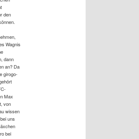
t
ür den
können.
rnehmen,
hes Wagnis
he
n, dann
en an? Da
e girogo-
gehört
FC-
nen Max
t, von
nau wissen
 bei uns
 Mäxchen
ro bei