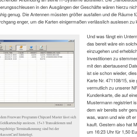
erungsschleusen in den Ausgängen der Geschäfte wären hierzu nich
ähig genug. Die Antennen müssten größer ausfallen und die Räume f
chgang enger, um die Karten einigermaßen verlässlich auslesen zu 
Und was fängt ein Unte
das bereit wäre ein solc
einzugehen und erheblic
Investitionen zu stemme
mit den abertausend Dat
ist sie schon wieder, dies
Karte Nr. 471108/15, sie 
vermutlich zu unserer N
Kundenkarte, die auf ei
Mustermann registriert is
dem wir bereits sehr ge
was, wann und wie oft er
 dem Freeware Programm Chipcard Master lässt sich
 Geldkartenchip auslesen. 15+3 Transaktionen und
kauft. Gestern also hat
 zugehörige Terminalkennung sind bei der
um 16:23 Uhr für 1,50 Eu
rkassenCard hinterlegt.