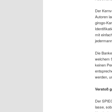
Der Kernv
Autoren la
girogo-Kar
Identifika
mit einfac
jedermann
Die Banke
welchem S
keinen Pe
entsprech
werden, u
Verstoß g
Der SPIEG
lasse, sob