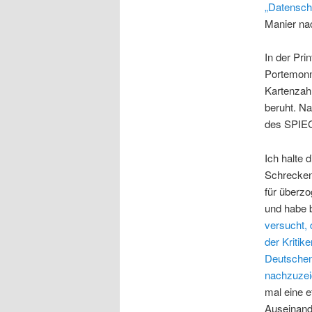
„Datensch
Manier na
In der Pri
Portemonn
Kartenzah
beruht. Na
des SPIEGE
Ich halte 
Schrecken
für überzo
und habe b
versucht, 
der Kritik
Deutschen 
nachzuze
mal eine e
Auseinand