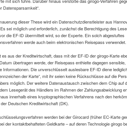
e mit sich führe. Darüber hinaus verstoße das girogo-Verfahren geg
er Datensparsamkeit“.
mauerung dieser These wird ein Datenschutzdienstleister aus Hanno
 Es sei möglich und erforderlich, zunächst die Berechtigung des Les
vor die EF-ID übermittelt wird, so der Experte. Ein solch abgestuftes
ionsverfahren werde auch beim elektronischen Reisepass verwendet.
 es aus der Kreditwirtschaft, dass mit der EF-ID der girogo-Karte eb
Datum übertragen werde, der Reisepass enthielte dagegen sensible,
e Informationen. Die unverschlüsselt auslesbare EF-ID diene lediglich
ennzeichen der Karte“, mit ihr seien keine Rückschlüsse auf die Per
abers möglich. Der weitere Datenaustausch zwischen dem Chip auf d
 dem Lesegerät des Händlers im Rahmen der Zahlungsabwicklung er
inaus innerhalb eines kryptographischen Verfahrens nach den herkö
der Deutschen Kreditwirtschaft (DK).
chlüsselungsverfahren werden bei der Girocard (früher EC-Karte gen
ei der kontaktbehafteten Geldkarte – auf deren Technologie girogo be