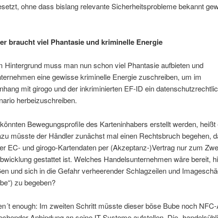
esetzt, ohne dass bislang relevante Sicherheitsprobleme bekannt ge
er braucht viel Phantasie und kriminelle Energie
m Hintergrund muss man nun schon viel Phantasie aufbieten und
ternehmen eine gewisse kriminelle Energie zuschreiben, um im
ang mit girogo und der inkriminierten EF-ID ein datenschutzrechtli
nario herbeizuschreiben.
 könnten Bewegungsprofile des Karteninhabers erstellt werden, heißt 
u müsste der Händler zunächst mal einen Rechtsbruch begehen, da
er EC- und girogo-Kartendaten per (Akzeptanz-)Vertrag nur zum Zw
bwicklung gestattet ist. Welches Handelsunternehmen wäre bereit, h
ßen und sich in die Gefahr verheerender Schlagzeilen und Imagesch
ebe“) zu begeben?
eren´t enough: Im zweiten Schritt müsste dieser böse Bube noch NFC
echender Anbindung an seine IT-Systeme aufstellen. Die „handelsübl