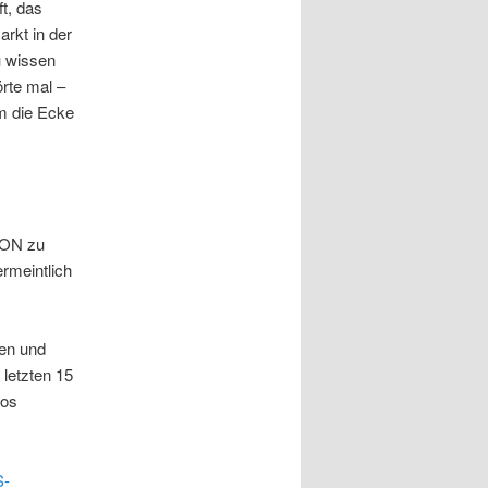
t, das
rkt in der
u wissen
örte mal –
m die Ecke
PON zu
rmeintlich
sen und
letzten 15
los
S-