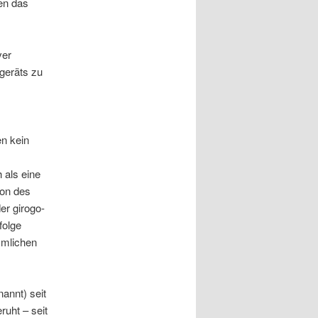
en das
ver
egeräts zu
en kein
 als eine
son des
er girogo-
folge
mmlichen
annt) seit
ruht – seit