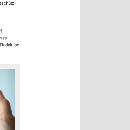
eschütz-
i
eurs
-Redaktion