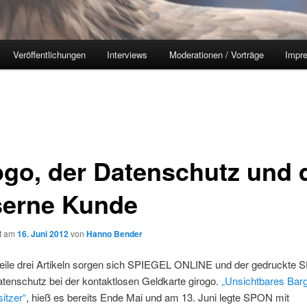
Veröffentlichungen
Interviews
Moderationen / Vorträge
Impr
ogo, der Datenschutz und 
serne Kunde
ht am
16. Juni 2012
von
Hanno Bender
rweile drei Artikeln sorgen sich SPIEGEL ONLINE und der gedruckte
tenschutz bei der kontaktlosen Geldkarte girogo.
„Unsichtbares Barg
itzer“
, hieß es bereits Ende Mai und am 13. Juni legte SPON mit