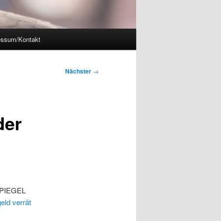
essum/Kontakt
Nächster
→
der
 SPIEGEL
eld verrät