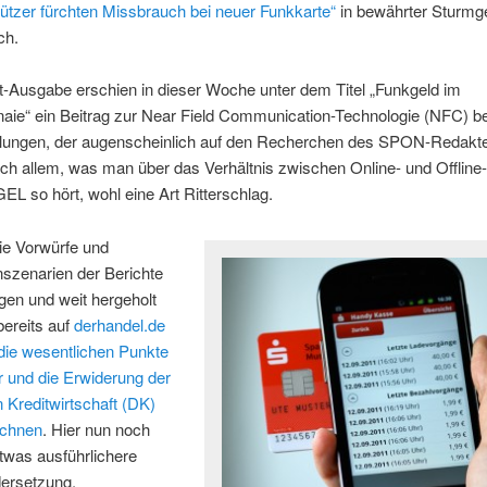
ützer fürchten Missbrauch bei neuer Funkkarte“
in bewährter Sturmg
ch.
nt-Ausgabe erschien in dieser Woche unter dem Titel „Funkgeld im
aie“ ein Beitrag zur Near Field Communication-Technologie (NFC) be
lungen, der augenscheinlich auf den Recherchen des SPON-Redakt
ch allem, was man über das Verhältnis zwischen Online- und Offline
L so hört, wohl eine Art Ritterschlag.
die Vorwürfe und
szenarien der Berichte
gen und weit hergeholt
ereits auf
derhandel.de
die wesentlichen Punkte
er und die Erwiderung der
Kreditwirtschaft (DK)
ichnen
. Hier nun noch
twas ausführlichere
ersetzung.