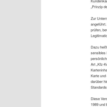
Kundenkart
„Prinzip d
Zur Unter
angeführt.
prüfen, be
Legitimat
Dazu heißt
sensibles 
persönlich
Art „Kfz-K
Karteninh
Karte und
darüber h
Standards 
Diese Vers
1989 und b