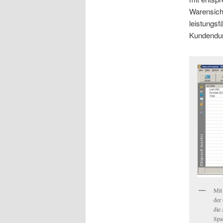
Warensich
leistungsf
Kundendur
Mit
der
die
Spa