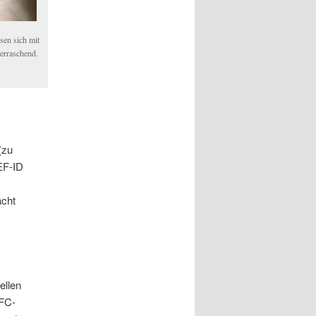
ssen sich mit
erraschend.
(zu
EF-ID
acht
ellen
NFC-