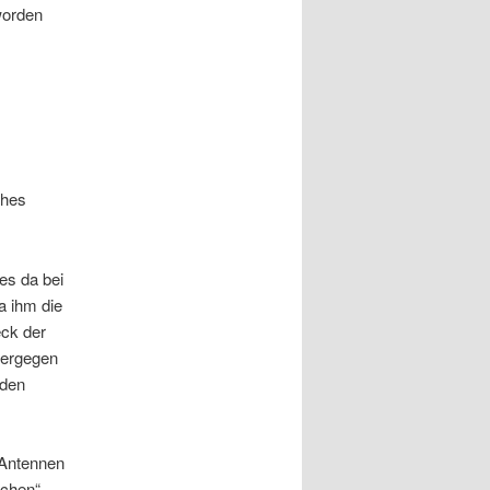
worden
ches
es da bei
 ihm die
eck der
iergegen
äden
-Antennen
ichen“